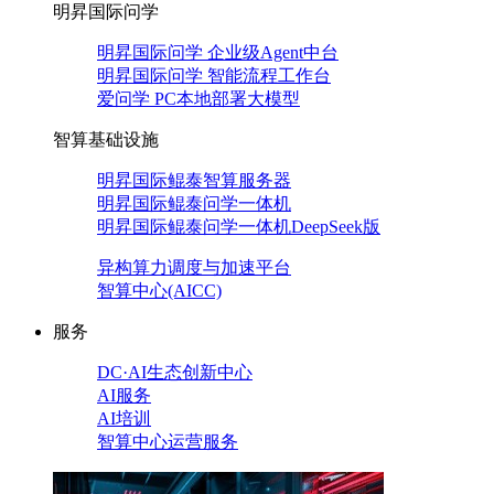
明昇国际问学
明昇国际问学 企业级Agent中台
明昇国际问学 智能流程工作台
爱问学 PC本地部署大模型
智算基础设施
明昇国际鲲泰智算服务器
明昇国际鲲泰问学一体机
明昇国际鲲泰问学一体机DeepSeek版
异构算力调度与加速平台
智算中心(AICC)
服务
DC·AI生态创新中心
AI服务
AI培训
智算中心运营服务