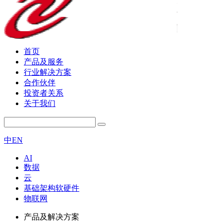
首页
产品及服务
行业解决方案
合作伙伴
投资者关系
关于我们
中
EN
AI
数据
云
基础架构软硬件
物联网
产品及解决方案