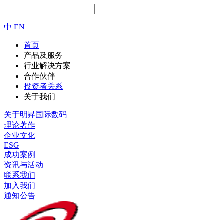
中
EN
首页
产品及服务
行业解决方案
合作伙伴
投资者关系
关于我们
关于明昇国际数码
理论著作
企业文化
ESG
成功案例
资讯与活动
联系我们
加入我们
通知公告